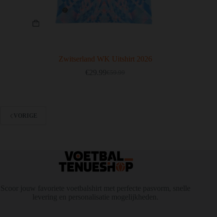
Dit
product
heeft
meerdere
variaties.
Deze
Zwitserland WK Uitshirt 2026
optie
€
29.99
€
59.99
kan
Oorspronkelijke
Huidige
gekozen
prijs
prijs
worden
was:
is:
op
€59.99.
€29.99.
de
VORIGE
productpagina
Scoor jouw favoriete voetbalshirt met perfecte pasvorm, snelle
levering en personalisatie mogelijkheden.