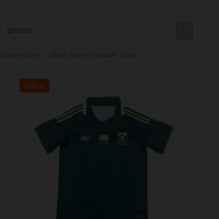
FILTER
Actieve filters
Reset filters
Nationale Teams
SALE
Dit