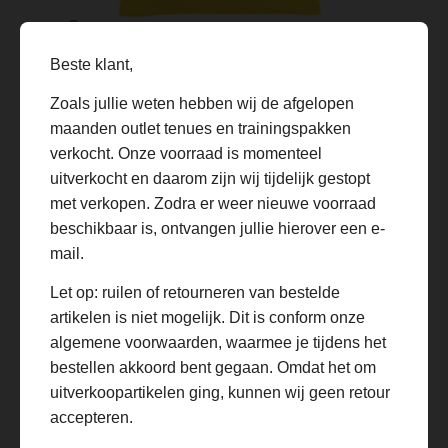
Dit
product
heeft
meerdere
Beste klant,
variaties.
Deze
Zweden WK Thuisshirt 2026
Zoals jullie weten hebben wij de afgelopen
optie
maanden outlet tenues en trainingspakken
€
29.99
€
59.99
kan
Oorspronkelijke
Huidige
verkocht. Onze voorraad is momenteel
gekozen
prijs
prijs
worden
was:
is:
uitverkocht en daarom zijn wij tijdelijk gestopt
op
€59.99.
€29.99.
SALE
met verkopen. Zodra er weer nieuwe voorraad
de
productpagina
beschikbaar is, ontvangen jullie hierover een e-
mail.
Let op: ruilen of retourneren van bestelde
artikelen is niet mogelijk. Dit is conform onze
algemene voorwaarden, waarmee je tijdens het
bestellen akkoord bent gegaan. Omdat het om
uitverkoopartikelen ging, kunnen wij geen retour
accepteren.