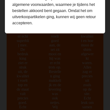
binneng
besteld
shirts
algemene voorwaarden, waarmee je tijdens het
ekregen
en hij
besteld.
met
wilde
We
bestellen akkoord bent gegaan. Omdat het om
mijn
hem
waren
uitverkoopartikelen ging, kunnen wij geen retour
eigen
meteen
allebei
accepteren.
naam
aantrek
positief
erop en
ken. De
verrast
ik ben
stof
door de
er echt
voelt
kwalitei
superbli
goed
t en hoe
j mee.
aan, de
mooi de
De
set zit
shirts
bedruk
mooi en
afgewer
king
hij was
kt
ziet er
er echt
waren.
strak
trots op.
Alles
uit, de
Bestelle
zag er
kwalitei
n ging
precies
t voelt
makkeli
uit
top en
jk en de
zoals
de maat
levering
op de
valt
was
site.
precies
ook
Echt
goed.
netjes.
leuk om
Echt
Wij
samen