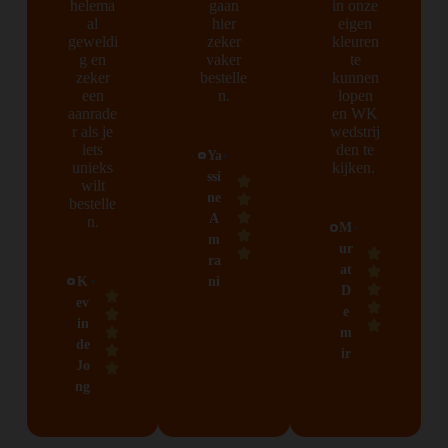
helema
gaan
in onze
al
hier
eigen
geweldi
zeker
kleuren
g en
vaker
te
zeker
bestelle
kunnen
een
n.
lopen
aanrade
en WK
r als je
wedstrij
iets
den te
Ya
unieks
kijken.
ssi
wilt
ne
bestelle
A
n.
M
m
ur
ra
at
K
ni
D
ev
e
in
m
de
ir
Jo
ng