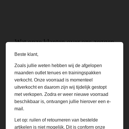
Wat onze klanten over ons zeggen
Beste klant,
Ontdek waarom klanten kiezen voor Voetbaltenueshop voor
hun favoriete shirts, bedrukte tenues en complete sets.
Zoals jullie weten hebben wij de afgelopen
maanden outlet tenues en trainingspakken
verkocht. Onze voorraad is momenteel
uitverkocht en daarom zijn wij tijdelijk gestopt
Ik heb
Voor
Ik heb
gisteren
mijn
voor
met verkopen. Zodra er weer nieuwe voorraad
mijn
zoontje
mezelf
beschikbaar is, ontvangen jullie hierover een e-
WK-
heb ik
en voor
mail.
shirt
een
mijn
van
complet
vrouw
Nederla
e kinder
een
Let op: ruilen of retourneren van bestelde
nd
set
turkije
artikelen is niet mogelijk. Dit is conform onze