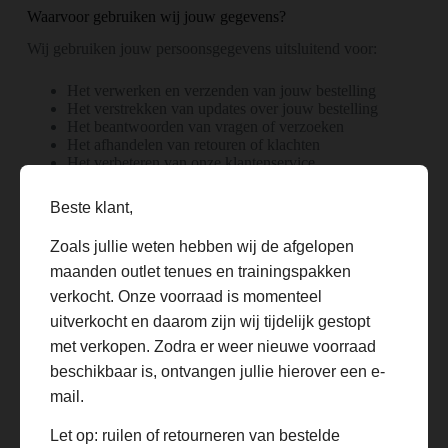
Waarvoor gebruiken wij jouw gegevens?
Wij gebruiken jouw persoonsgegevens uitsluitend voor:
Het verwerken en verzenden van jouw bestelling
Het verstrekken van updates over jouw bestelling
Het beantwoorden van vragen of verzoeken
Het afhandelen van retouren of klachten
Het verbeteren van onze klantenservice
Delen van persoonsgegevens
Beste klant,
VoetbalTenueShop deelt jouw gegevens alleen met partijen
Zoals jullie weten hebben wij de afgelopen
die nodig zijn voor het uitvoeren van onze dienstverlening,
maanden outlet tenues en trainingspakken
zoals:
verkocht. Onze voorraad is momenteel
Betaalproviders
uitverkocht en daarom zijn wij tijdelijk gestopt
Verzendpartners
met verkopen. Zodra er weer nieuwe voorraad
Leveranciers die betrokken zijn bij de levering
beschikbaar is, ontvangen jullie hierover een e-
Wij verkopen jouw persoonsgegevens nooit aan derden.
mail.
Let op: ruilen of retourneren van bestelde
Beveiliging van gegevens