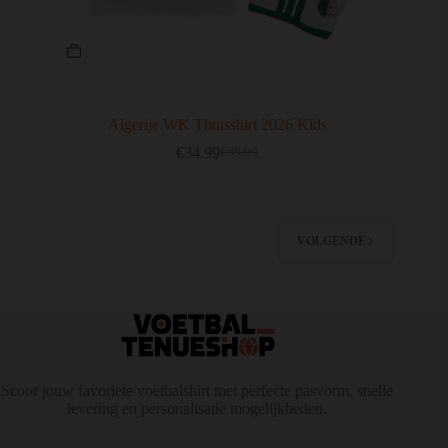
Dit
product
heeft
meerdere
variaties.
Deze
Algerije WK Thuisshirt 2026 Kids
optie
€
34.99
€
69.99
kan
Oorspronkelijke
Huidige
gekozen
prijs
prijs
worden
was:
is:
op
€69.99.
€34.99.
de
VOLGENDE
productpagina
Scoor jouw favoriete voetbalshirt met perfecte pasvorm, snelle
levering en personalisatie mogelijkheden.