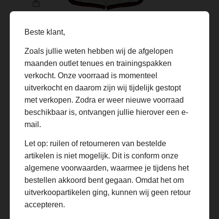
product
heeft
meerdere
variaties.
Beste klant,
Deze
Albanië Uit Set 2025/26 Kids
optie
Zoals jullie weten hebben wij de afgelopen
€
34.99
€
69.99
kan
Oorspronkelijke
Huidige
maanden outlet tenues en trainingspakken
gekozen
prijs
prijs
worden
was:
is:
verkocht. Onze voorraad is momenteel
op
€69.99.
€34.99.
SALE
uitverkocht en daarom zijn wij tijdelijk gestopt
de
met verkopen. Zodra er weer nieuwe voorraad
productpagina
beschikbaar is, ontvangen jullie hierover een e-
mail.
Let op: ruilen of retourneren van bestelde
artikelen is niet mogelijk. Dit is conform onze
algemene voorwaarden, waarmee je tijdens het
bestellen akkoord bent gegaan. Omdat het om
uitverkoopartikelen ging, kunnen wij geen retour
accepteren.
Dit