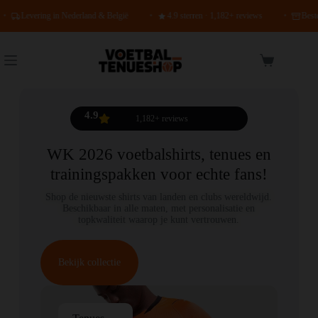
Levering in Nederland & België
•
4.9 sterren · 1,182+ reviews
•
Bestel 3 
4.9
1,182+ reviews
WK 2026 voetbalshirts, tenues en
trainingspakken voor echte fans!
Shop de nieuwste shirts van landen en clubs wereldwijd.
Beschikbaar in alle maten, met personalisatie en
topkwaliteit waarop je kunt vertrouwen.
Bekijk collectie