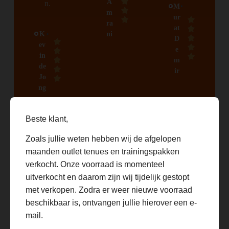
A
n.
M
m
ur
ra
at
K
ni
D
ev
e
in
m
de
ir
Jo
ng
Beste klant,
Zoals jullie weten hebben wij de afgelopen
maanden outlet tenues en trainingspakken
verkocht. Onze voorraad is momenteel
uitverkocht en daarom zijn wij tijdelijk gestopt
Populairste voetbalitems voor kids
met verkopen. Zodra er weer nieuwe voorraad
deze week! Voor jongens & meisjes
beschikbaar is, ontvangen jullie hierover een e-
mail.
Ontdek de populairste kids tenues van dit moment. Deze