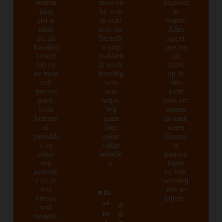
bedruk
mooi en
afgewer
king
hij was
kt
ziet er
er echt
waren.
strak
trots op.
Alles
uit, de
Bestelle
zag er
kwalitei
n ging
precies
t voelt
makkeli
uit
top en
jk en de
zoals
de maat
levering
op de
valt
was
site.
precies
ook
Echt
goed.
netjes.
leuk om
Echt
Wij
samen
helema
gaan
in onze
al
hier
eigen
geweldi
zeker
kleuren
g en
vaker
te
zeker
bestelle
kunnen
een
n.
lopen
aanrade
en WK
r als je
wedstrij
iets
den te
Ya
unieks
kijken.
ssi
wilt
ne
bestelle