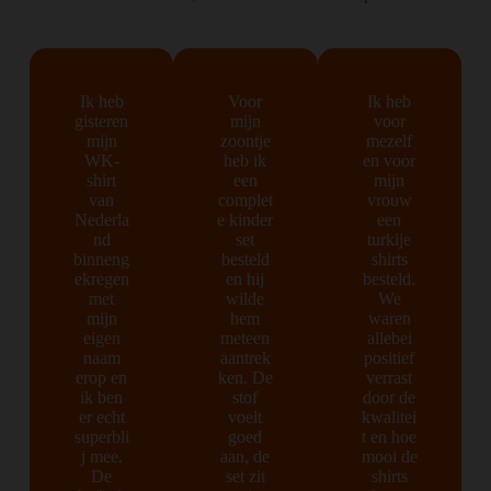
Ik heb
Voor
Ik heb
gisteren
mijn
voor
mijn
zoontje
mezelf
WK-
heb ik
en voor
shirt
een
mijn
van
complet
vrouw
Nederla
e kinder
een
nd
set
turkije
binneng
besteld
shirts
ekregen
en hij
besteld.
met
wilde
We
mijn
hem
waren
eigen
meteen
allebei
naam
aantrek
positief
erop en
ken. De
verrast
ik ben
stof
door de
er echt
voelt
kwalitei
superbli
goed
t en hoe
j mee.
aan, de
mooi de
De
set zit
shirts