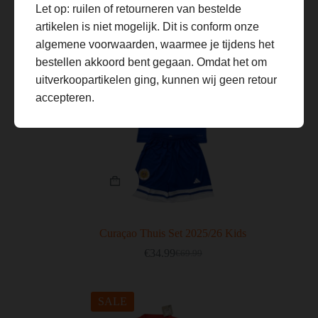
Let op: ruilen of retourneren van bestelde
favorieten worden het meest gekozen door onze klanten.
artikelen is niet mogelijk. Dit is conform onze
algemene voorwaarden, waarmee je tijdens het
bestellen akkoord bent gegaan. Omdat het om
SALE
uitverkoopartikelen ging, kunnen wij geen retour
accepteren.
Curaçao Thuis Set 2025/26 Kids
€
34.99
€
69.99
SALE