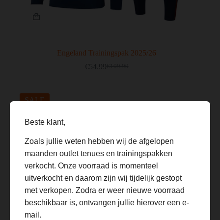
Dit
product
heeft
meerdere
variaties.
Deze
Engeland Trainingspak 2025/26
optie
€
54.99
€
109.99
kan
Oorspronkelijke
Huidige
gekozen
prijs
prijs
worden
was:
is:
op
€109.99.
€54.99.
SALE
de
productpagina
Beste klant,
Zoals jullie weten hebben wij de afgelopen
maanden outlet tenues en trainingspakken
verkocht. Onze voorraad is momenteel
uitverkocht en daarom zijn wij tijdelijk gestopt
met verkopen. Zodra er weer nieuwe voorraad
beschikbaar is, ontvangen jullie hierover een e-
mail.