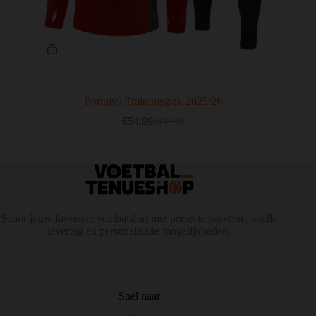
Dit
product
heeft
meerdere
variaties.
Deze
Portugal Trainingspak 2025/26
optie
€
54.99
€
109.99
kan
Oorspronkelijke
Huidige
gekozen
prijs
prijs
worden
was:
is:
op
€109.99.
€54.99.
de
productpagina
Scoor jouw favoriete voetbalshirt met perfecte pasvorm, snelle
levering en personalisatie mogelijkheden.
Snel naar