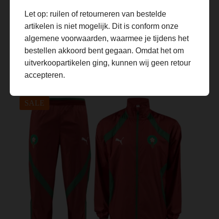
Dit
Let op: ruilen of retourneren van bestelde
product
artikelen is niet mogelijk. Dit is conform onze
heeft
meerdere
algemene voorwaarden, waarmee je tijdens het
variaties.
bestellen akkoord bent gegaan. Omdat het om
Deze
Frankrijk Trainingspak 2025/26
uitverkoopartikelen ging, kunnen wij geen retour
optie
€
59.99
€
109.99
kan
Oorspronkelijke
Huidige
accepteren.
gekozen
prijs
prijs
worden
was:
is:
op
€109.99.
€59.99.
SALE
de
productpagina