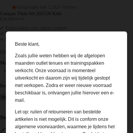
4.9 op basis van 1,182+ reviews
Curaçao Thuis Set 2025/26 Kids
€
34.99
€
69.99
Oorspronkelijke
Huidige
prijs
prijs
✔ Topkwaliteit voor ultiem comfort
was:
is:
✔ 3 shirts = Gratis verzending
€69.99.
€34.99.
✔ Personaliseer jouw shirt
Beste klant,
Maattabel
Zoals jullie weten hebben wij de afgelopen
Maat
maanden outlet tenues en trainingspakken
verkocht. Onze voorraad is momenteel
16
18
20
22
24
26
28
uitverkocht en daarom zijn wij tijdelijk gestopt
met verkopen. Zodra er weer nieuwe voorraad
Bedrukking toevoegen? (optioneel)
beschikbaar is, ontvangen jullie hierover een e-
mail.
Let op: ruilen of retourneren van bestelde
Bestelling totaal:
artikelen is niet mogelijk. Dit is conform onze
algemene voorwaarden, waarmee je tijdens het
Curaçao