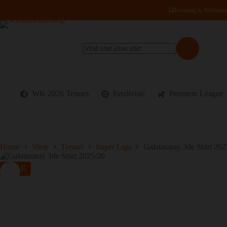
Ga
Levering in Nederlan
naar
de
inhoud
Geen
resultaten
WK 2026 Tenues
Eredivisie
Premiere League
Home
Shop
Tenues
Super Liga
Galatasaray 3de Shirt 202
SALE