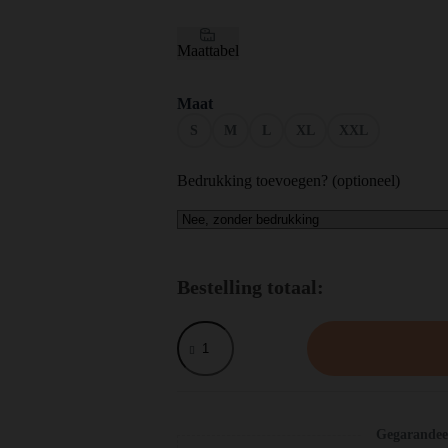
Maattabel
Maat
S
M
L
XL
XXL
Bedrukking toevoegen? (optioneel)
Bestelling totaal:
Galatasaray
3de
Shirt
2025/26
aantal
Gegarandeer