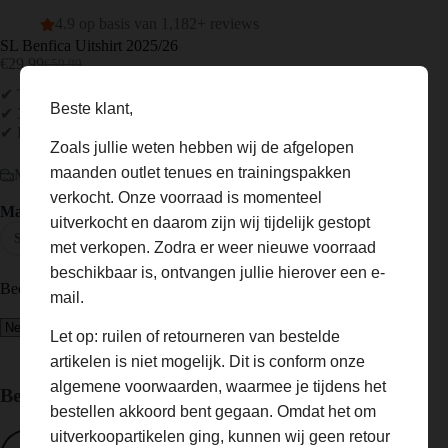
4.9 op basis van 1,182+ reviews
SL Benfica Uitshirt 2025/26
€
29.99
€
59.99
Oorspronkelijke
Huidige
prijs
prijs
✔ Topkwaliteit voor ultiem comfort
was:
is:
Beste klant,
✔ 3 shirts = Gratis verzending
€59.99.
€29.99.
✔ Personaliseer jouw shirt
Zoals jullie weten hebben wij de afgelopen
maanden outlet tenues en trainingspakken
Maattabel
verkocht. Onze voorraad is momenteel
Maat
uitverkocht en daarom zijn wij tijdelijk gestopt
S
M
L
XL
XXL
met verkopen. Zodra er weer nieuwe voorraad
beschikbaar is, ontvangen jullie hierover een e-
Bedrukking toevoegen? (optioneel)
mail.
Let op: ruilen of retourneren van bestelde
artikelen is niet mogelijk. Dit is conform onze
algemene voorwaarden, waarmee je tijdens het
Bestelling totaal:
bestellen akkoord bent gegaan. Omdat het om
uitverkoopartikelen ging, kunnen wij geen retour
SL