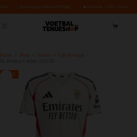
Ga
echt
•
Levering in Nederland & België
•
4.9 sterren · 1,182+ reviews
•
naar
de
inhoud
Winkelwage
Home
Shop
Tenues
Liga Portugal
SL Benfica Uitshirt 2025/26
SALE